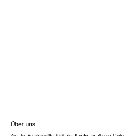
Über uns
Wir, die Rechtsanwälte BEM der Kanzlei im Phoenix-Center,